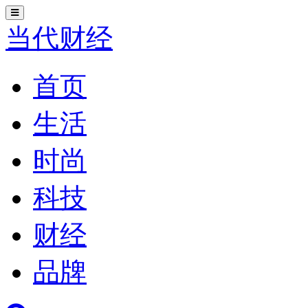
切
换
当代财经
导
航
首页
生活
时尚
科技
财经
品牌