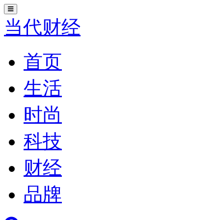
切
换
当代财经
导
航
首页
生活
时尚
科技
财经
品牌