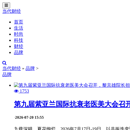
切
换
当代财经
导
航
首页
生活
时尚
科技
财经
品牌
当代财经
»
品牌
>
品牌
1753
第九届紫亚兰国际抗衰老医美大会召
2026-07-20 15:55
·
九载深耕，夏花绚烂。2026年7月17日-19日，以共