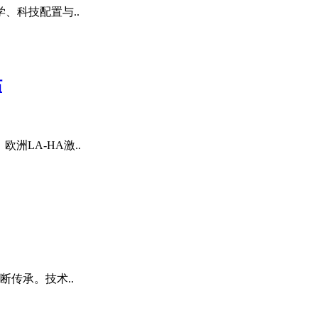
、科技配置与..
站
洲LA-HA激..
传承。技术..