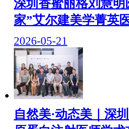
深圳香蜜丽格刘慧明医
家”艾尔建美学菁英
2026-05-21
自然美·动态美｜深