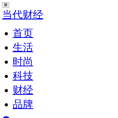
切
换
当代财经
导
航
首页
生活
时尚
科技
财经
品牌