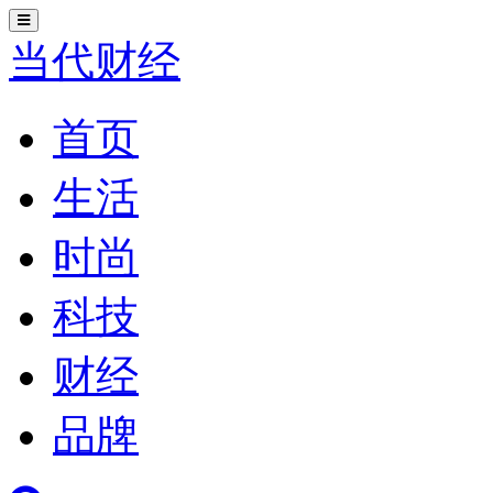
切
换
当代财经
导
航
首页
生活
时尚
科技
财经
品牌